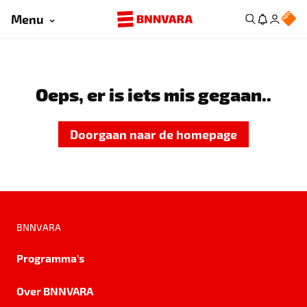
Menu
Oeps, er is iets mis gegaan..
Doorgaan naar de homepage
BNNVARA
Programma's
Over BNNVARA