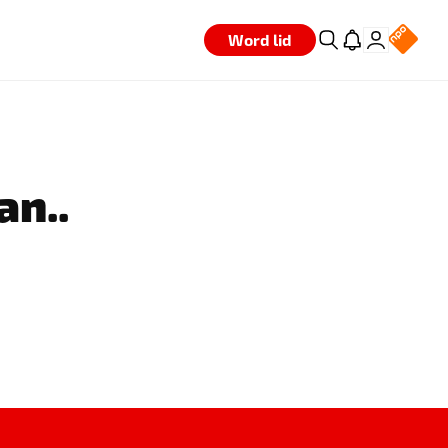
Word lid
an..