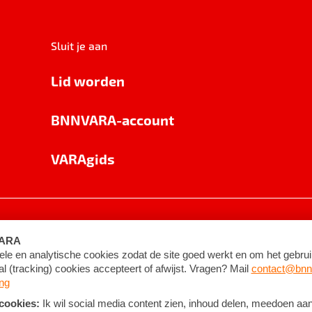
Sluit je aan
Lid worden
BNNVARA-account
VARAgids
voorwaarden
©
2026
BNNVARA