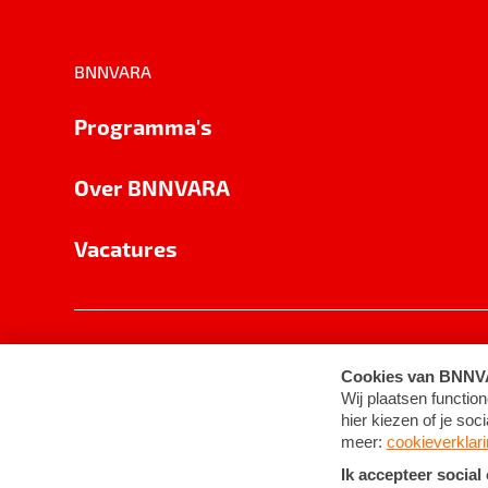
BNNVARA
Programma's
Over BNNVARA
Vacatures
Privacy
Cookie-instellingen
Algemene 