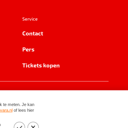
Service
Contact
Pers
Tickets kopen
RSIN 8531 62 402