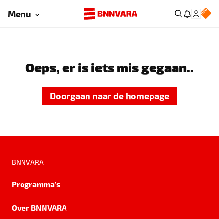
Menu
Oeps, er is iets mis gegaan..
Doorgaan naar de homepage
BNNVARA
Programma's
Over BNNVARA