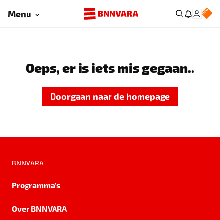
Menu
Oeps, er is iets mis gegaan..
Doorgaan naar de homepage
BNNVARA
Programma's
Over BNNVARA