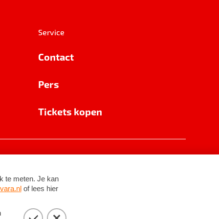
Service
Contact
Pers
Tickets kopen
RSIN 8531 62 402