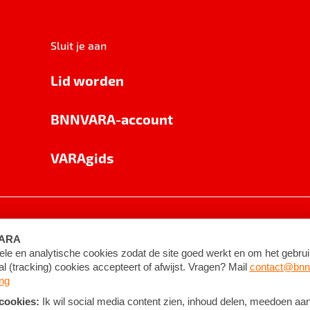
Sluit je aan
Lid worden
BNNVARA-account
VARAgids
voorwaarden
©
2026
BNNVARA