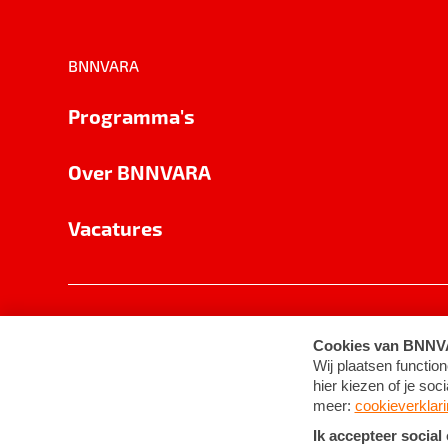
BNNVARA
Programma's
Over BNNVARA
Vacatures
Privacy
Cookie-instellingen
Algemene 