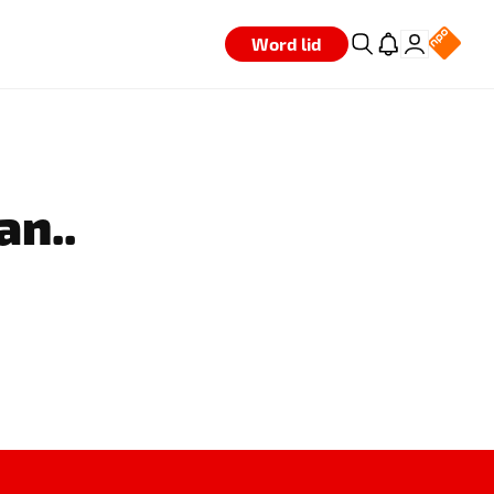
Word lid
an..