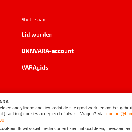
Sluit je aan
Lid worden
BNNVARA-account
VARAgids
voorwaarden
©
2026
BNNVARA