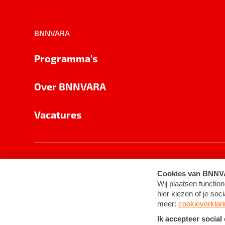
BNNVARA
Programma's
Over BNNVARA
Vacatures
Privacy
Cookie-instellingen
Algemene 