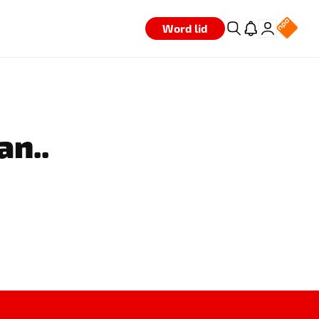
Word lid
an..