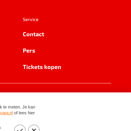
Service
Contact
Pers
Tickets kopen
RSIN 8531 62 402