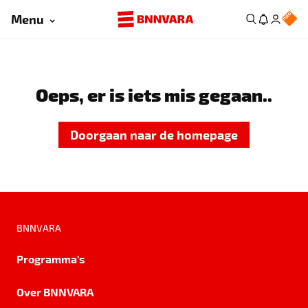
Menu
Oeps, er is iets mis gegaan..
Doorgaan naar de homepage
BNNVARA
Programma's
Over BNNVARA