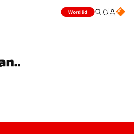
Word lid
an..