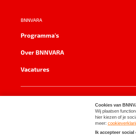
BNNVARA
Programma's
Over BNNVARA
Vacatures
Privacy
Cookie-instellingen
Algemene 