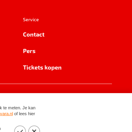
Service
Contact
Pers
Tickets kopen
RSIN 8531 62 402