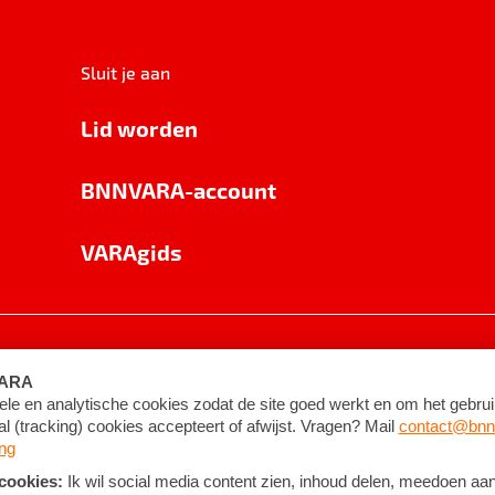
Sluit je aan
Lid worden
BNNVARA-account
VARAgids
voorwaarden
©
2026
BNNVARA