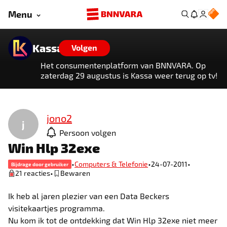
Menu
Kassa
Volgen
Het consumentenplatform van BNNVARA. Op
zaterdag 29 augustus is Kassa weer terug op tv!
jono2
j
Persoon volgen
Win Hlp 32exe
•
•
•
Computers & Telefonie
24-07-2011
Bijdrage door gebruiker
•
21 reacties
Bewaren
Ik heb al jaren plezier van een Data Beckers
visitekaartjes programma.
Nu kom ik tot de ontdekking dat Win Hlp 32exe niet meer