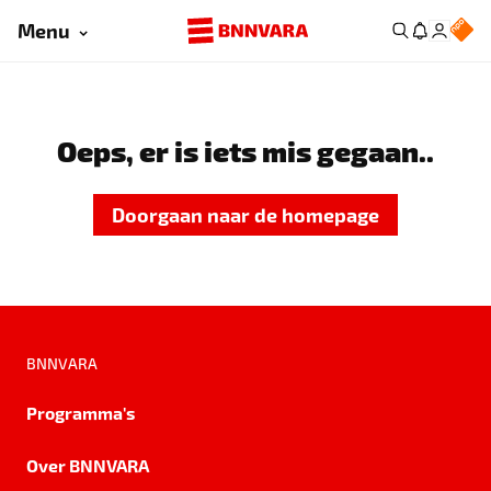
Menu
Oeps, er is iets mis gegaan..
Doorgaan naar de homepage
BNNVARA
Programma's
Over BNNVARA