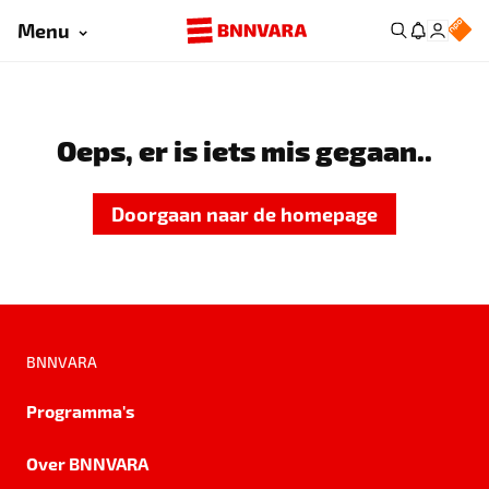
Menu
Oeps, er is iets mis gegaan..
Doorgaan naar de homepage
BNNVARA
Programma's
Over BNNVARA