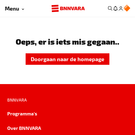
Menu
Oeps, er is iets mis gegaan..
Doorgaan naar de homepage
BNNVARA
Programma's
Over BNNVARA