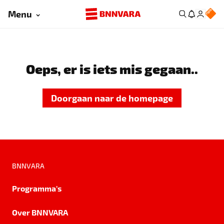
Menu
Oeps, er is iets mis gegaan..
Doorgaan naar de homepage
BNNVARA
Programma's
Over BNNVARA