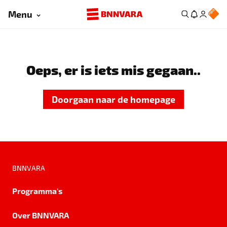
Menu
Oeps, er is iets mis gegaan..
Doorgaan naar de homepage
BNNVARA
Programma's
Over BNNVARA