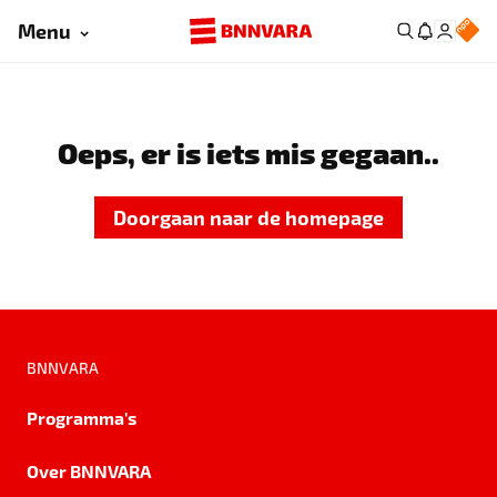
Menu
Oeps, er is iets mis gegaan..
Doorgaan naar de homepage
BNNVARA
Programma's
Over BNNVARA