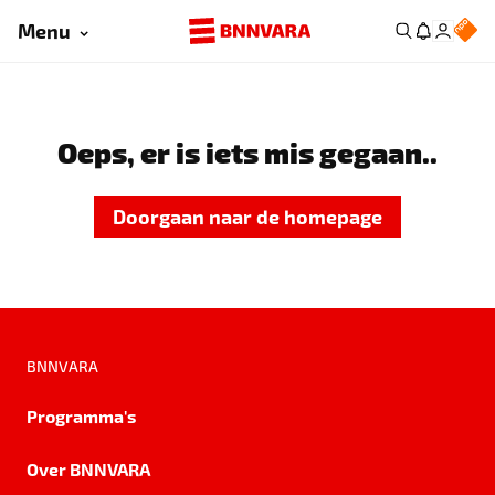
Menu
Oeps, er is iets mis gegaan..
Doorgaan naar de homepage
BNNVARA
Programma's
Over BNNVARA