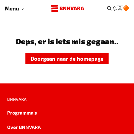
Menu
Oeps, er is iets mis gegaan..
Doorgaan naar de homepage
BNNVARA
Programma's
Over BNNVARA