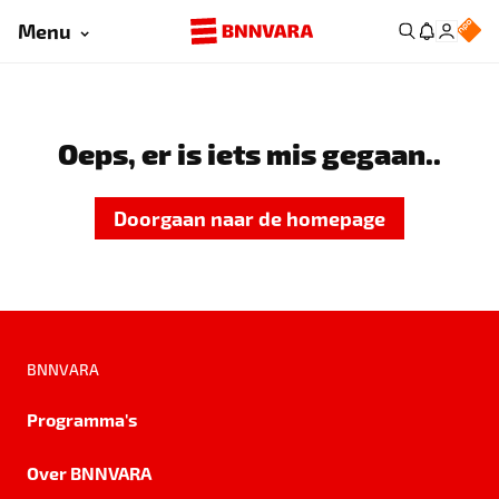
Menu
Oeps, er is iets mis gegaan..
Doorgaan naar de homepage
BNNVARA
Programma's
Over BNNVARA