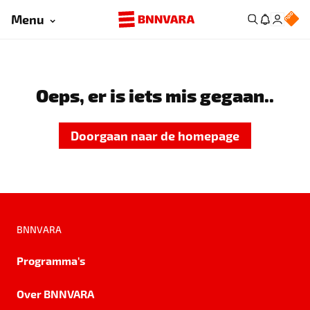
Menu
Oeps, er is iets mis gegaan..
Doorgaan naar de homepage
BNNVARA
Programma's
Over BNNVARA