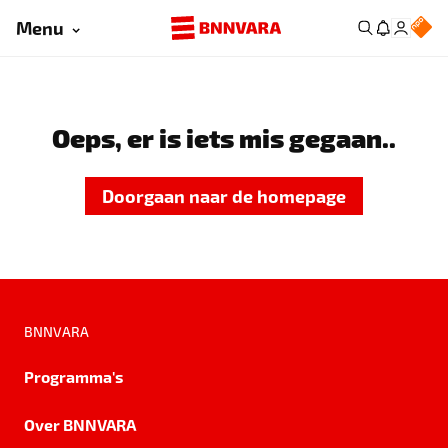
Menu
Oeps, er is iets mis gegaan..
Doorgaan naar de homepage
BNNVARA
Programma's
Over BNNVARA