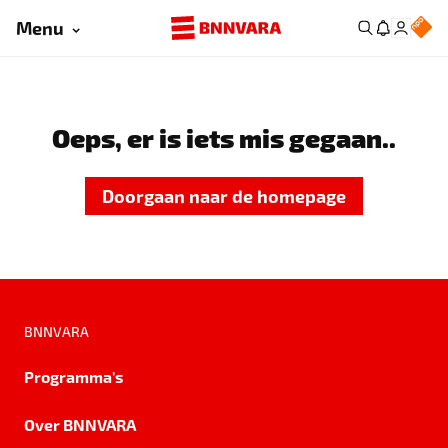
Menu
Oeps, er is iets mis gegaan..
Doorgaan naar de homepage
BNNVARA
Programma's
Over BNNVARA