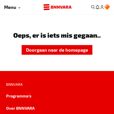
Menu
Oeps, er is iets mis gegaan..
Doorgaan naar de homepage
BNNVARA
Programma's
Over BNNVARA