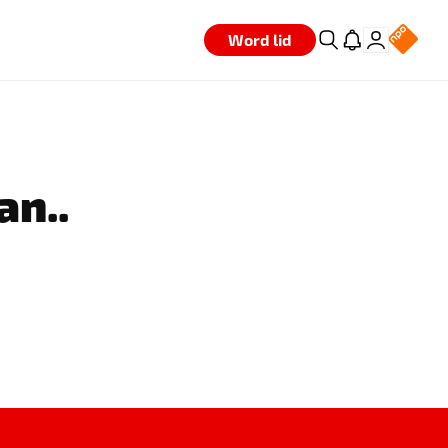
Word lid
an..