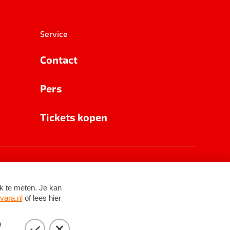
Service
Contact
Pers
Tickets kopen
RSIN 8531 62 402