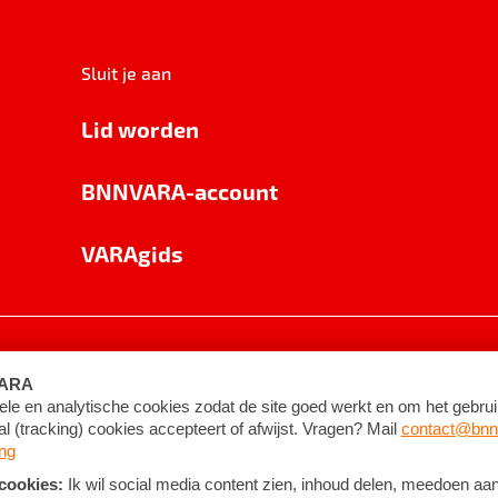
Sluit je aan
Lid worden
BNNVARA-account
VARAgids
voorwaarden
©
2026
BNNVARA