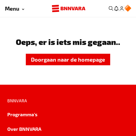
Menu
Oeps, er is iets mis gegaan..
Doorgaan naar de homepage
BNNVARA
Programma's
Over BNNVARA