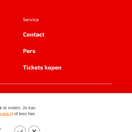
Service
Contact
Pers
Tickets kopen
RSIN 8531 62 402