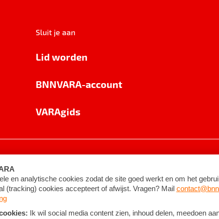
Sluit je aan
Lid worden
BNNVARA-account
VARAgids
voorwaarden
©
2026
BNNVARA