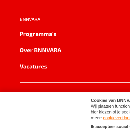
BNNVARA
Programma's
Over BNNVARA
Vacatures
Privacy
Cookie-instellingen
Algemene 