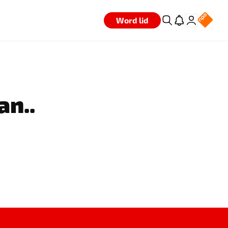
Word lid
an..