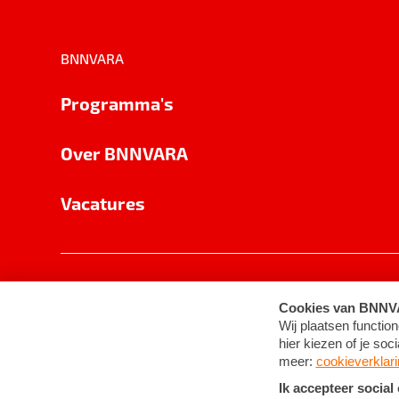
BNNVARA
Programma's
Over BNNVARA
Vacatures
Privacy
Cookie-instellingen
Algemene 