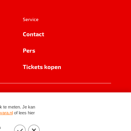
Service
Contact
Pers
Tickets kopen
RSIN 8531 62 402