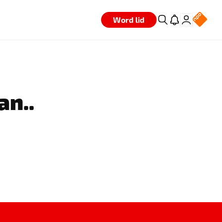
Word lid
an..