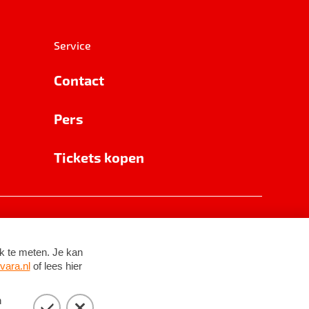
Service
Contact
Pers
Tickets kopen
RSIN 8531 62 402