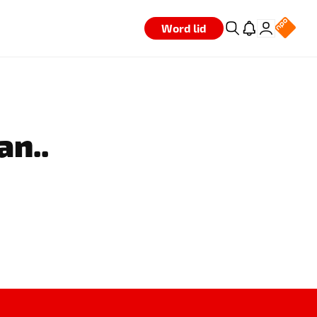
Word lid
an..