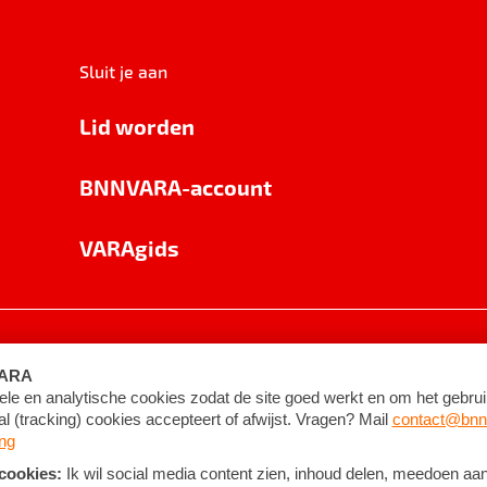
Sluit je aan
Lid worden
BNNVARA-account
VARAgids
voorwaarden
©
2026
BNNVARA