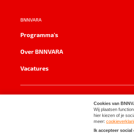
BNNVARA
Programma's
Over BNNVARA
Vacatures
Privacy
Cookie-instellingen
Algemene 