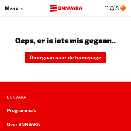
Menu
Oeps, er is iets mis gegaan..
Doorgaan naar de homepage
BNNVARA
Programma's
Over BNNVARA