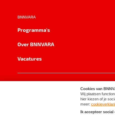
BNNVARA
Programma's
Over BNNVARA
Vacatures
Privacy
Cookie-instellingen
Algemene 