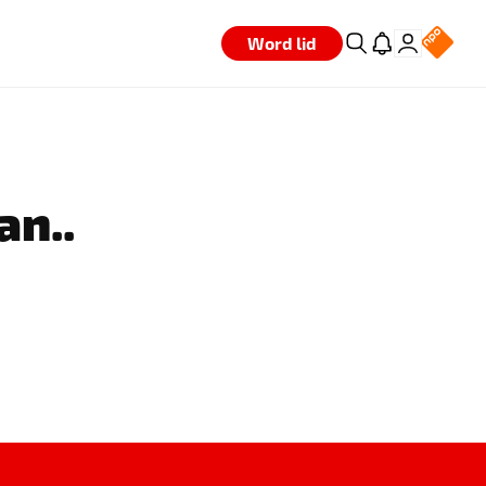
Word lid
an..