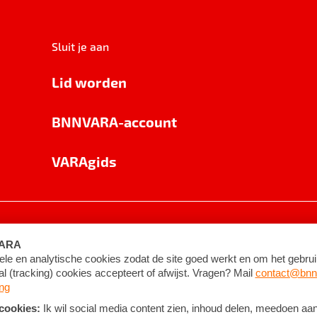
Sluit je aan
Lid worden
BNNVARA-account
VARAgids
voorwaarden
©
2026
BNNVARA