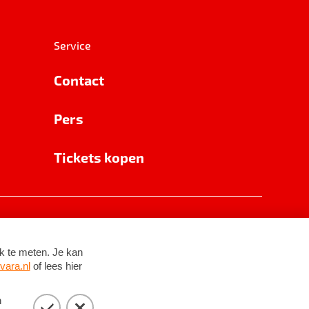
Service
Contact
Pers
Tickets kopen
RSIN 8531 62 402