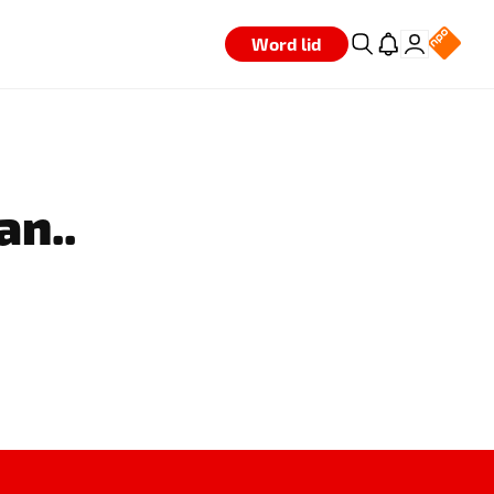
Word lid
an..