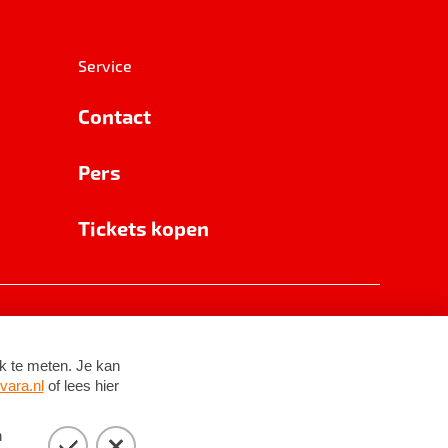
Service
Contact
Pers
Tickets kopen
RSIN 8531 62 402