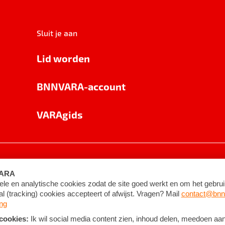
Sluit je aan
Lid worden
BNNVARA-account
VARAgids
voorwaarden
©
2026
BNNVARA