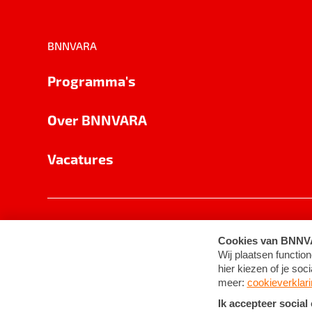
BNNVARA
Programma's
Over BNNVARA
Vacatures
Privacy
Cookie-instellingen
Algemene 