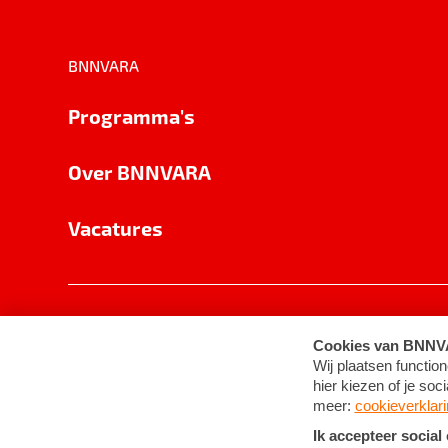
BNNVARA
Programma's
Over BNNVARA
Vacatures
Privacy
Cookie-instellingen
Algemene 