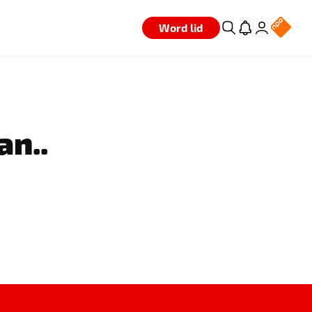
Word lid
an..