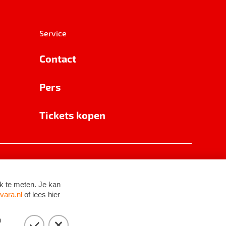
Service
Contact
Pers
Tickets kopen
RSIN 8531 62 402