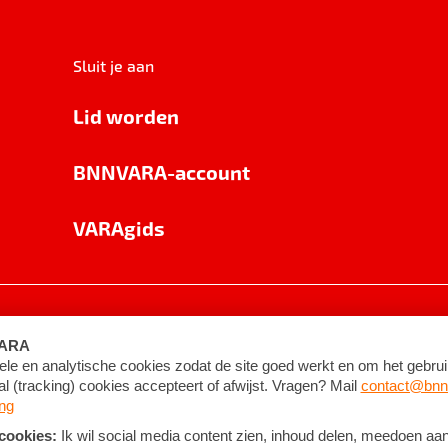
Sluit je aan
Lid worden
BNNVARA-account
VARAgids
voorwaarden
©
2026
BNNVARA