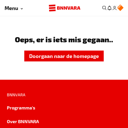
Menu
Oeps, er is iets mis gegaan..
Doorgaan naar de homepage
BNNVARA
Programma's
Over BNNVARA