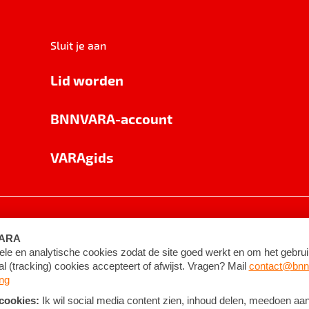
Sluit je aan
Lid worden
BNNVARA-account
VARAgids
voorwaarden
©
2026
BNNVARA