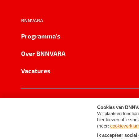
BNNVARA
Programma's
Over BNNVARA
Vacatures
Privacy
Cookie-instellingen
Algemene 