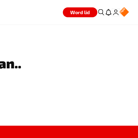
Word lid
an..