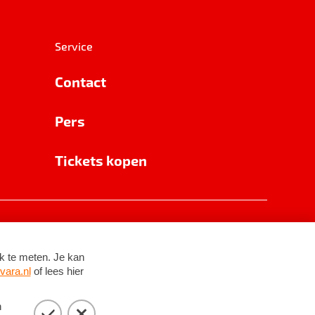
Service
Contact
Pers
Tickets kopen
RSIN 8531 62 402