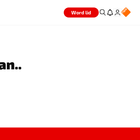
Word lid
an..