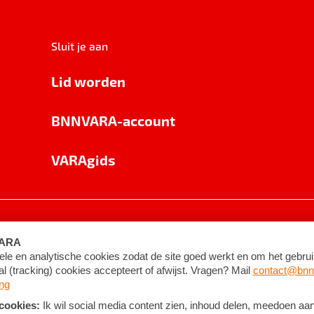
Sluit je aan
Lid worden
BNNVARA-account
VARAgids
voorwaarden
©
2026
BNNVARA