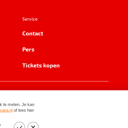
Service
Contact
Pers
Tickets kopen
RSIN 8531 62 402