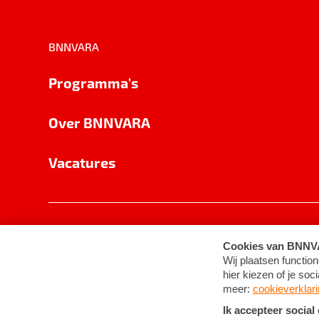
BNNVARA
Programma's
Over BNNVARA
Vacatures
Privacy
Cookie-instellingen
Algemene 