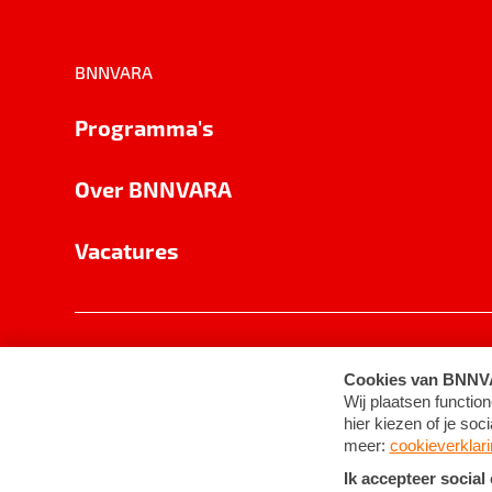
BNNVARA
Programma's
Over BNNVARA
Vacatures
Privacy
Cookie-instellingen
Algemene 