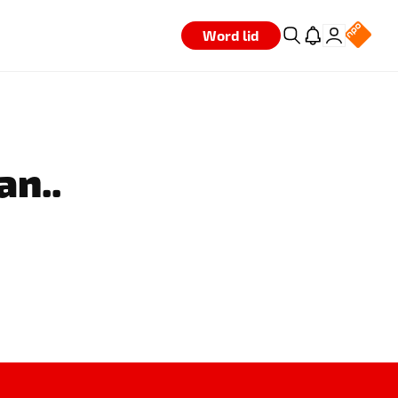
Word lid
an..