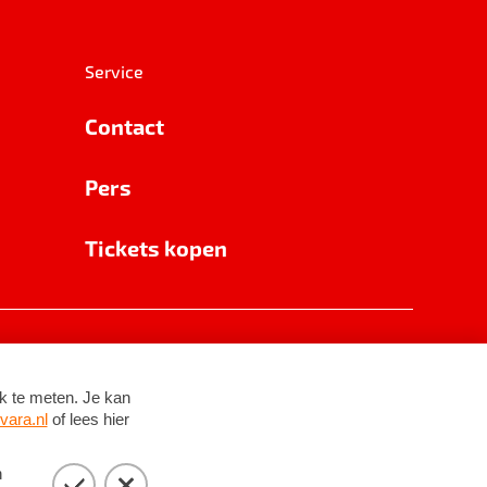
Service
Contact
Pers
Tickets kopen
RSIN 8531 62 402