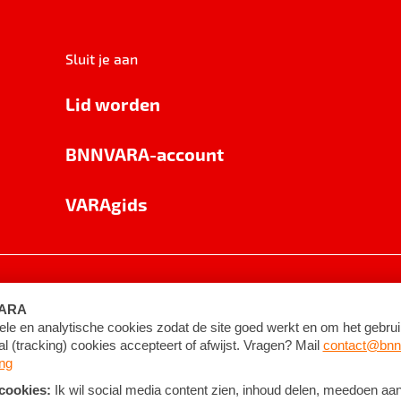
Sluit je aan
Lid worden
BNNVARA-account
VARAgids
voorwaarden
©
2026
BNNVARA