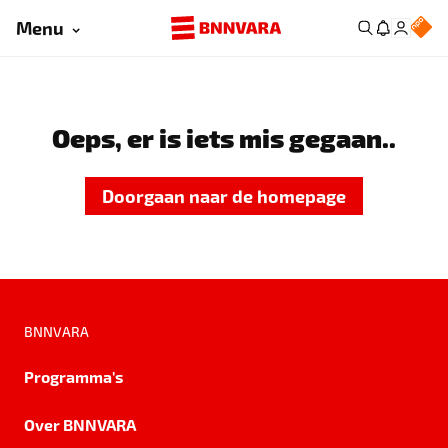
Menu
Oeps, er is iets mis gegaan..
Doorgaan naar de homepage
BNNVARA
Programma's
Over BNNVARA