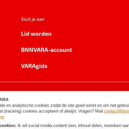
Sluit je aan
Lid worden
BNNVARA-account
VARAgids
voorwaarden
©
2026
BNNVARA