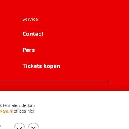
Service
Contact
Pers
Tickets kopen
RSIN 8531 62 402