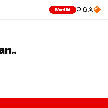
Word lid
an..