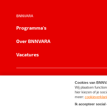
BNNVARA
Programma's
Over BNNVARA
Vacatures
Privacy
Cookie-instellingen
Algemene 