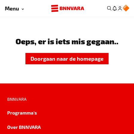
Menu
Oeps, er is iets mis gegaan..
Doorgaan naar de homepage
BNNVARA
Programma's
Over BNNVARA