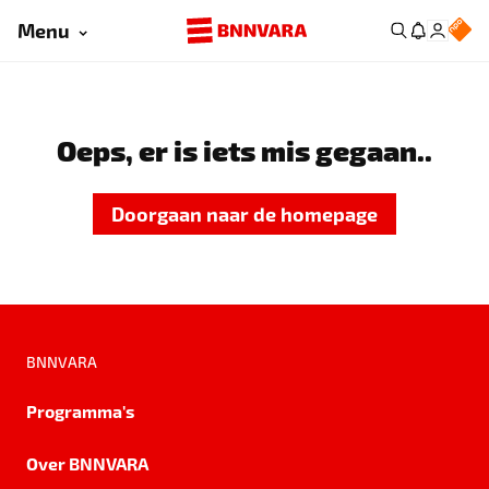
Menu
Oeps, er is iets mis gegaan..
Doorgaan naar de homepage
BNNVARA
Programma's
Over BNNVARA