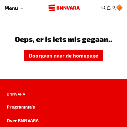
Menu
Oeps, er is iets mis gegaan..
Doorgaan naar de homepage
BNNVARA
Programma's
Over BNNVARA