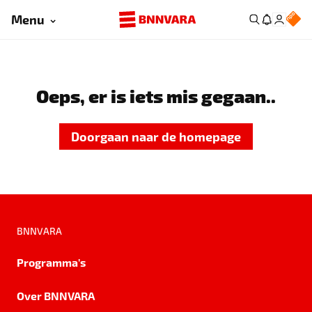
Menu
Oeps, er is iets mis gegaan..
Doorgaan naar de homepage
BNNVARA
Programma's
Over BNNVARA