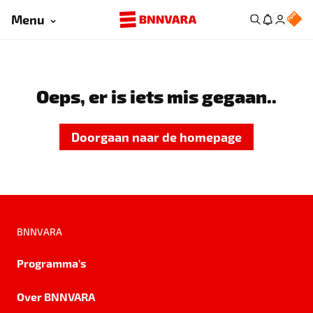
Menu
Oeps, er is iets mis gegaan..
Doorgaan naar de homepage
BNNVARA
Programma's
Over BNNVARA