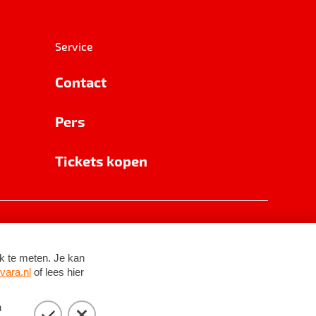
Service
Contact
Pers
Tickets kopen
RSIN 8531 62 402