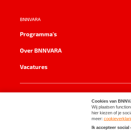
BNNVARA
Programma's
Over BNNVARA
Vacatures
Privacy
Cookie-instellingen
Algemene 