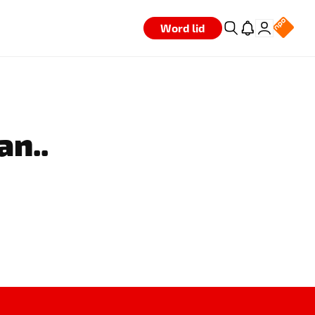
Word lid
an..