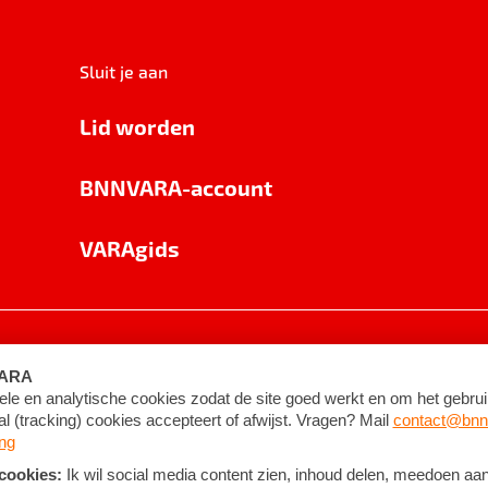
Sluit je aan
Lid worden
BNNVARA-account
VARAgids
voorwaarden
©
2026
BNNVARA