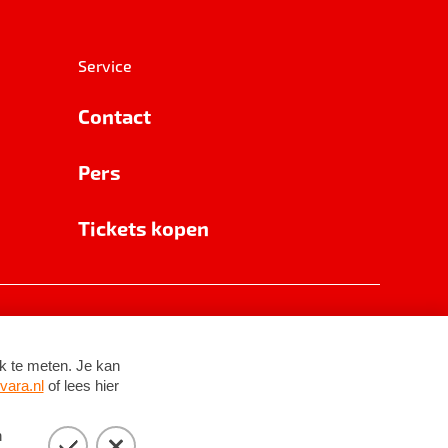
Service
Contact
Pers
Tickets kopen
RSIN 8531 62 402