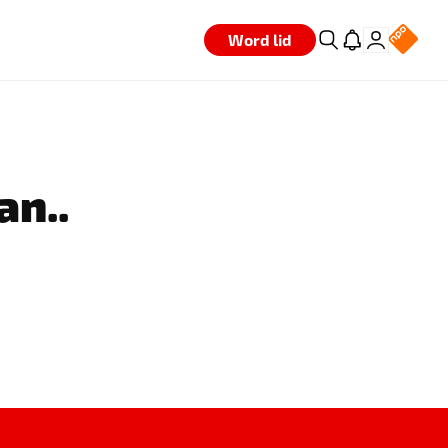
Word lid
an..