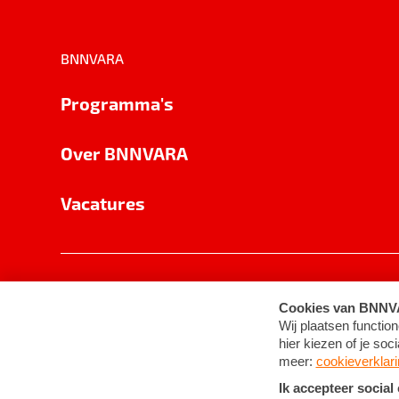
BNNVARA
Programma's
Over BNNVARA
Vacatures
Privacy
Cookie-instellingen
Algemene 