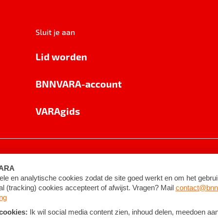
Sluit je aan
Lid worden
BNNVARA-account
VARAgids
voorwaarden
©
2026
BNNVARA