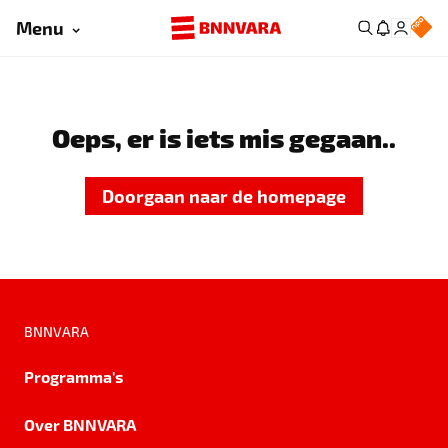
Menu
Oeps, er is iets mis gegaan..
Doorgaan naar de homepage
BNNVARA
Programma's
Over BNNVARA