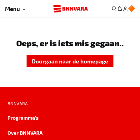
Menu
Oeps, er is iets mis gegaan..
Doorgaan naar de homepage
BNNVARA
Programma's
Over BNNVARA