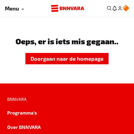
Menu
Oeps, er is iets mis gegaan..
Doorgaan naar de homepage
BNNVARA
Programma's
Over BNNVARA