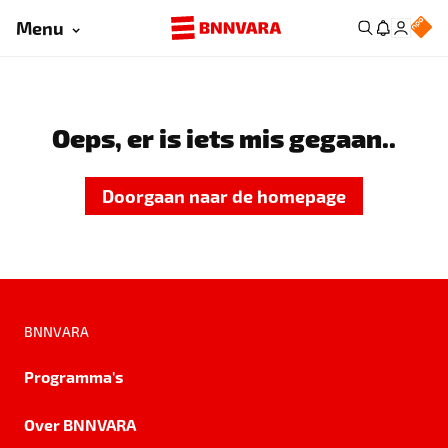
Menu
Oeps, er is iets mis gegaan..
Doorgaan naar de homepage
BNNVARA
Programma's
Over BNNVARA