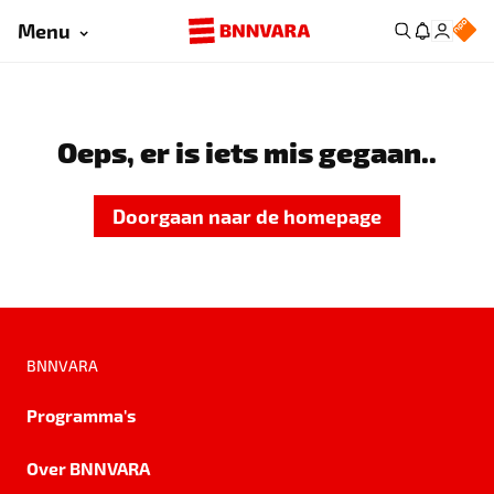
Menu
Oeps, er is iets mis gegaan..
Doorgaan naar de homepage
BNNVARA
Programma's
Over BNNVARA