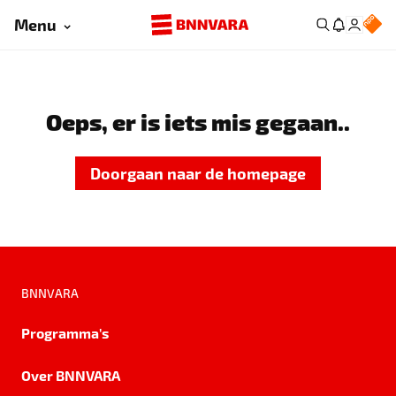
Menu
Oeps, er is iets mis gegaan..
Doorgaan naar de homepage
BNNVARA
Programma's
Over BNNVARA